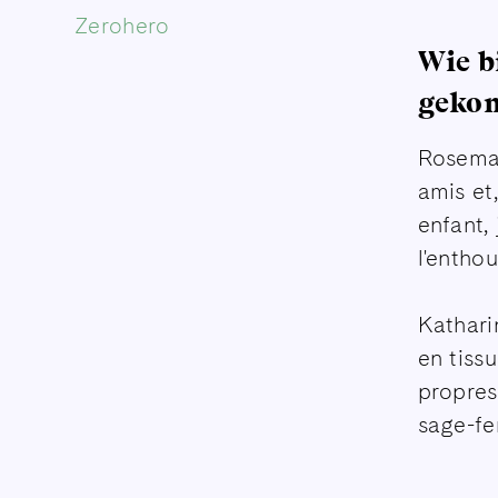
Zerohero
Wie b
geko
Rosemar
amis et
enfant, 
l'entho
Kathari
en tiss
propres
sage-fe