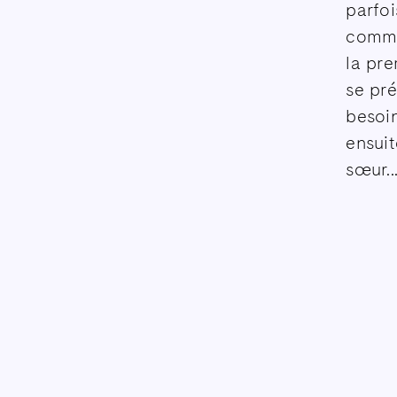
parfo
commen
la pre
se pré
besoin
ensuit
sœur..