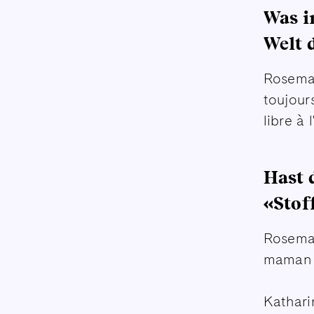
Was i
Welt 
Rosemar
toujour
libre à 
Hast 
«Stof
Rosemari
maman e
Kathari