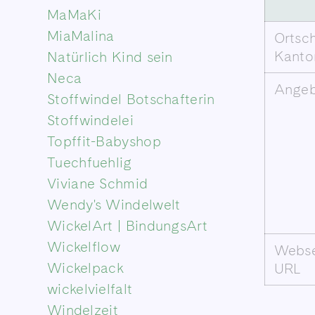
MaMaKi
MiaMalina
Ortsch
Kanto
Natürlich Kind sein
Neca
Ange
Stoffwindel Botschafterin
Stoffwindelei
Topffit-Babyshop
Tuechfuehlig
Viviane Schmid
Wendy's Windelwelt
WickelArt | BindungsArt
Wickelflow
Webse
Wickelpack
URL
wickelvielfalt
Windelzeit