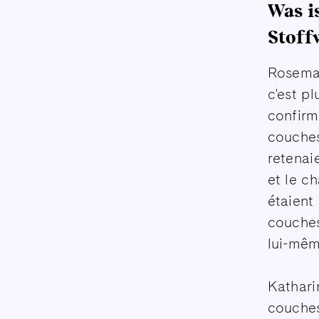
Was is
Stoff
Rosemar
c'est p
confirme
couches
retenai
et le c
étaient
couches
lui-mêm
Kathari
couches