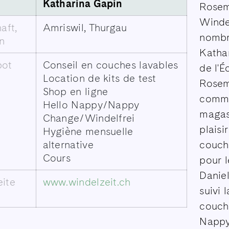
Katharina Gapin
Rosem
Windel
aft,
Amriswil, Thurgau
nombre
n
Kathar
bot
Conseil en couches lavables
de l'É
Location de kits de test
Rosema
Shop en ligne
comma
Hello Nappy/Nappy
magas
Change/Windelfrei
plaisi
Hygiène mensuelle
alternative
couch
Cours
pour 
Danie
ite
www.windelzeit.ch
suivi 
couche
Nappy