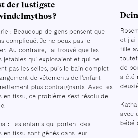
t der lustigste
Dein
windelmythos?
Rosema
ie : Beaucoup de gens pensent que
et j'a
lus compliqué. Je ne peux pas le
fille 
r. Au contraire, j'ai trouvé que les
toutef
 jetables qui explosaient et qui ne
de po
ent pas les selles, puis le bain complet
a été 
hangement de vêtements de l'enfant
deuxiè
 nettement plus contraignants. Avec les
 en tissu, ce problème s'est résolu de
Katha
e.
avec u
bébé q
na : Les enfants qui portent des
 en tissu sont gênés dans leur