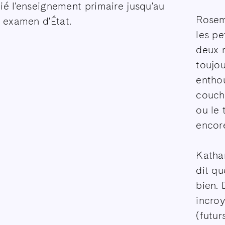
udié l'enseignement primaire jusqu'au
Rosem
 examen d'État.
les pe
deux m
toujou
enthou
couch
ou le 
encor
Kathar
dit qu
bien. 
incro
(futur