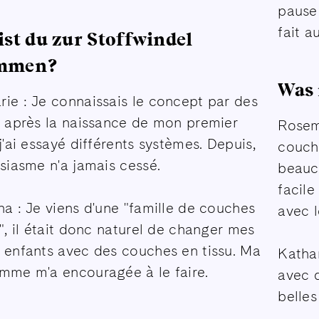
pause 
fait a
ist du zur Stoffwindel
mmen?
Was 
ie : Je connaissais le concept par des
, après la naissance de mon premier
Rosema
j'ai essayé différents systèmes. Depuis,
couch
usiasme n'a jamais cessé.
beauco
facile
na : Je viens d'une "famille de couches
avec l
u", il était donc naturel de changer mes
 enfants avec des couches en tissu. Ma
Kathar
mme m'a encouragée à le faire.
avec 
belles