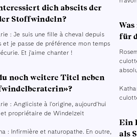
n'avon
nteressiert dich abseits der
der Stoffwindeln?
Was 
ie : Je suis une fille à cheval depuis
für 
s et je passe de préférence mon temps
Rosem
l'écurie. Et j'aime chanter !
culott
absolu
du noch weitere Titel neben
fwindelberaterin»?
Katha
culott
e : Angliciste à l'origine, aujourd'hui
t propriétaire de Windelzeit
Ein 
na : Infirmière et naturopathe. En outre,
als 