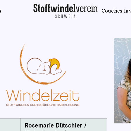
s
Couches la
Rosemarie Dütschler /