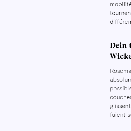
mobilité
tournent
différe
Dein 
Wick
Rosemar
absolum
possible
couches
glissen
fuient s