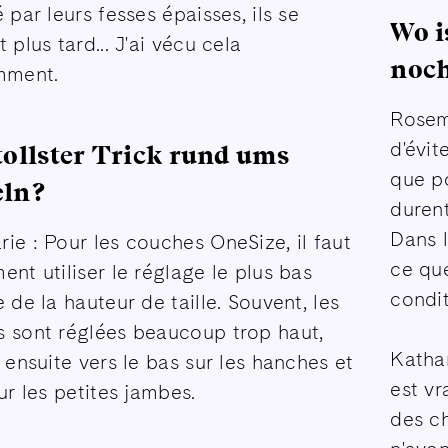
 par leurs fesses épaisses, ils se
Wo i
 plus tard... J'ai vécu cela
noch
mment.
Rosema
d'évit
tollster Trick rund ums
que p
eln?
duren
Dans l
ie : Pour les couches OneSize, il faut
ce qu
ent utiliser le réglage le plus bas
condit
 de la hauteur de taille. Souvent, les
 sont réglées beaucoup trop haut,
Kathar
t ensuite vers le bas sur les hanches et
est vr
ur les petites jambes.
des c